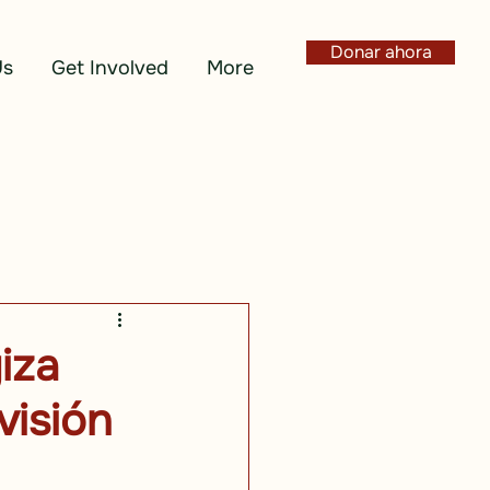
Donar ahora
Us
Get Involved
More
iza
visión