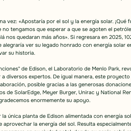
a vez: «Apostaría por el sol y la energía solar. ¡Qué 
e no tengamos que esperar a que se agoten el petróle
alá nos quedaran más años». Si regresara en 2025, 10
e alegraría ver su legado honrado con energía solar e
ar su historia.
nciones" de Edison, el Laboratorio de Menlo Park, revo
r a diversos expertos. De igual manera, este proyecto 
laboración, posible gracias a las generosas donacione
ios de SolarEdge, Meyer Burger, Unirac y National Re
Agradecemos enormemente su apoyo.
 la única planta de Edison alimentada con energía sol
de aprovechar la energía del sol. Resulta especialment