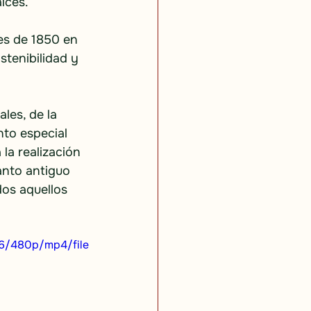
íces.
es de 1850 en 
tenibilidad y 
les, de la 
to especial 
la realización 
nto antiguo 
dos aquellos 
16/480p/mp4/file