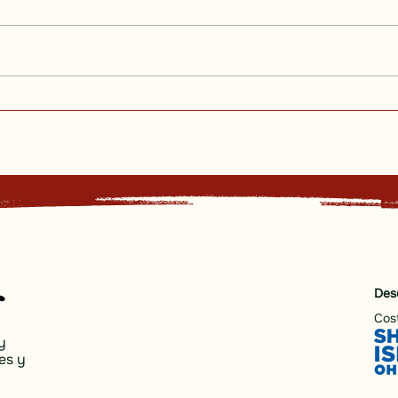
Del bambú a los bulbos: la
gran conexión entre
Thomas Edison, Milán y
Japón
Des
Cost
y
es y