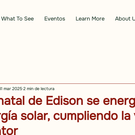
What To See
Eventos
Learn More
About 
31 mar 2025
2 min de lectura
natal de Edison se energ
gía solar, cumpliendo la 
ntor