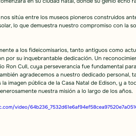
 comenzara en su ciudad natal, donde su genio echó ra
 nos sitúa entre los museos pioneros construidos ant
solar, lo que demuestra nuestro compromiso con la sos
nte a los fideicomisarios, tanto antiguos como actua
on por su inquebrantable dedicación. Un reconocimien
rio Ron Cull, cuya perseverancia fue fundamental para 
También agradecemos a nuestro dedicado personal, ta
 la imagen pública de la Casa Natal de Edison, y a to
nerosamente nuestra misión a lo largo de los años.
atic.com/video/64b236_7532d61e6af94ef58cea97520e7a05