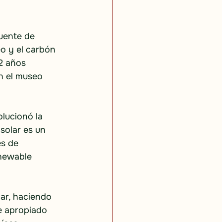
fuente de 
o y el carbón 
2 años 
n el museo 
lucionó la 
solar es un 
s de 
newable 
ar, haciendo 
e apropiado 