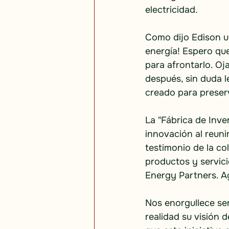
electricidad.
Como dijo Edison un
energía! Espero qu
para afrontarlo. Oj
después, sin duda l
creado para preserv
La "Fábrica de Inve
innovación al reuni
testimonio de la co
productos y servic
Energy Partners. 
Nos enorgullece ser
realidad su visión 