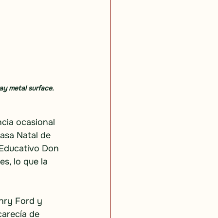
ay metal surface. 
ncia ocasional 
asa Natal de 
 Educativo Don 
s, lo que la 
enry Ford y 
arecía de 