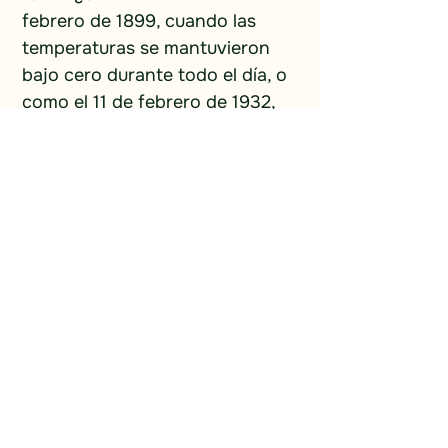
febrero de 1899, cuando las 
temperaturas se mantuvieron 
bajo cero durante todo el día, o 
como el 11 de febrero de 1932, 
cuando los milaneses 
probablemente celebraron con 
casi 21 °C? Solo hay una 
manera de descubrirlo: visitar la 
casa natal de Thomas Edison 
aquí en Milan, Ohio, cuando 
celebremos su 178.º 
cumpleaños, el 11 de febrero de 
2025. ¡Apunten sus calendarios 
y estén atentos al pronóstico 
del tiempo!