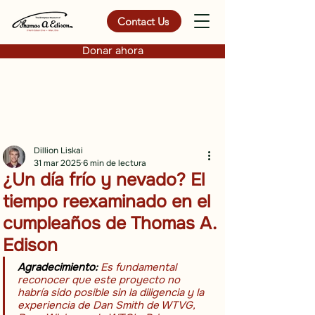
Contact Us
Donar ahora
Dillion Liskai
31 mar 2025
6 min de lectura
¿Un día frío y nevado? El
tiempo reexaminado en el
cumpleaños de Thomas A.
Edison
Agradecimiento:
Es fundamental 
reconocer que este proyecto no 
habría sido posible sin la diligencia y la 
experiencia de Dan Smith de WTVG, 