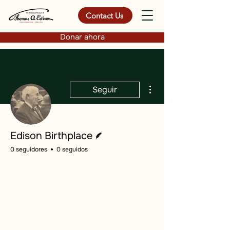
Contact Us
Donar ahora
Más acciones
Seguir
Escritor
Edison Birthplace
0 seguidores
0 seguidos