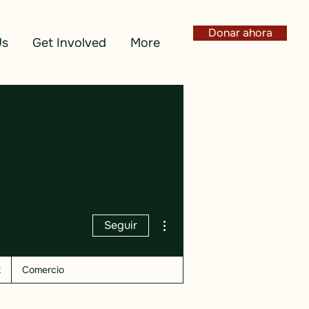
Donar ahora
Us
Get Involved
More
Más acciones
Seguir
k
Comercio