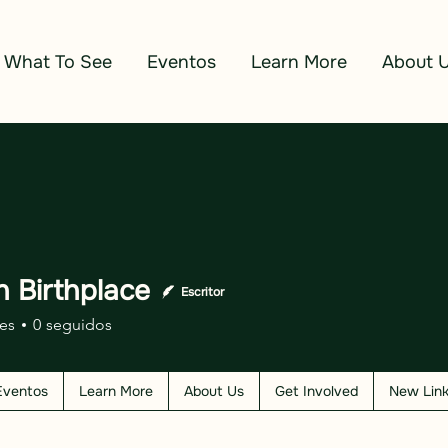
What To See
Eventos
Learn More
About 
n Birthplace
Escritor
es
0
seguidos
Eventos
Learn More
About Us
Get Involved
New Lin