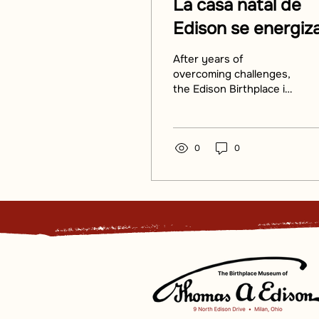
La casa natal de
Edison se energiz
con energía solar,
After years of
cumpliendo la visi
overcoming challenges,
the Edison Birthplace in
del inventor
Milan, Ohio, is now
powered by solar
energy.
0
0