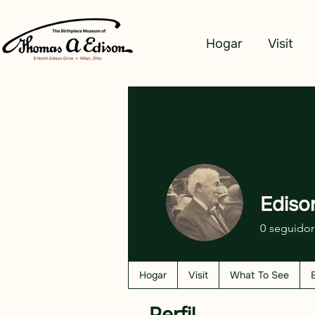
Hogar
Visit
Ediso
0
seguidor
Hogar
Visit
What To See