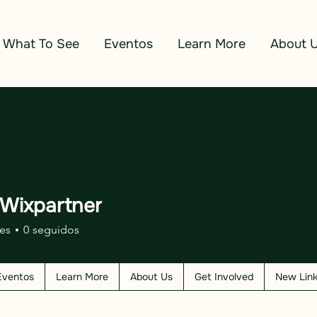
What To See
Eventos
Learn More
About 
 Wixpartner
es
0
seguidos
Eventos
Learn More
About Us
Get Involved
New Lin