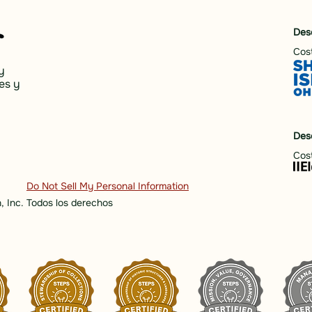
Des
Cost
y
es y
Des
Cost
Do Not Sell My Personal Information
, Inc. Todos los derechos