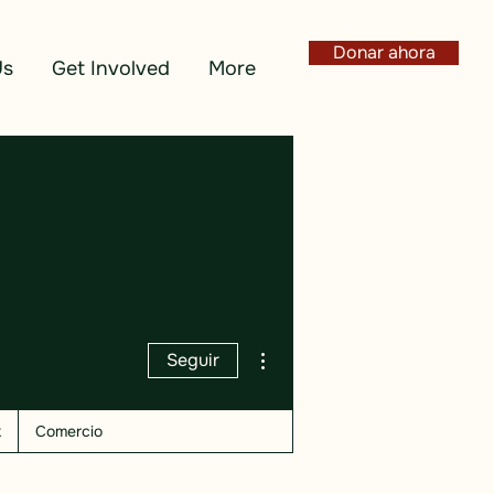
Donar ahora
Us
Get Involved
More
Más acciones
Seguir
k
Comercio