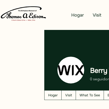
Hogar
Visit
Berry
0
seguidor
Hogar
Visit
What To See