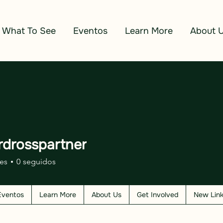
What To See
Eventos
Learn More
About 
drosspartner
sspartner
es
0
seguidos
Eventos
Learn More
About Us
Get Involved
New Lin