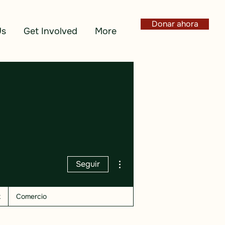
Donar ahora
Us
Get Involved
More
Más acciones
Seguir
k
Comercio