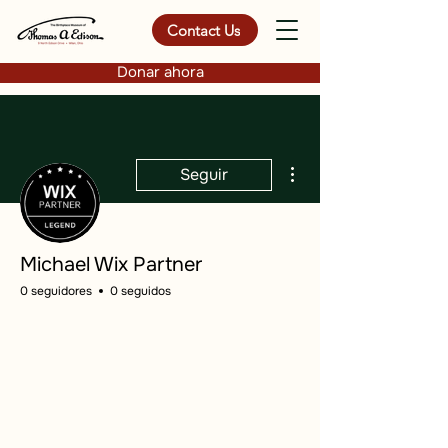
Contact Us
Donar ahora
Más acciones
Seguir
Michael Wix Partner
0 seguidores
0 seguidos