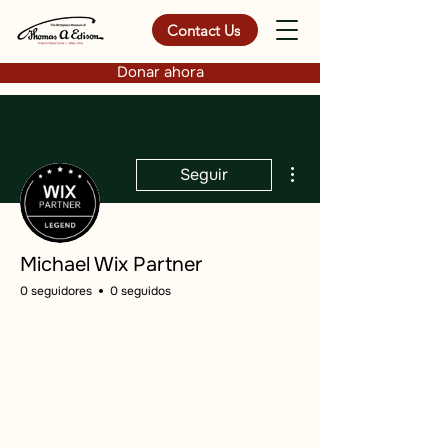
Contact Us
Donar ahora
Más acciones
Seguir
Michael Wix Partner
0 seguidores
0 seguidos