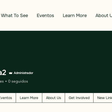
What To See
Eventos
Learn More
About 
a2
Administrador
es
0
seguidos
Eventos
Learn More
About Us
Get Involved
New Lin