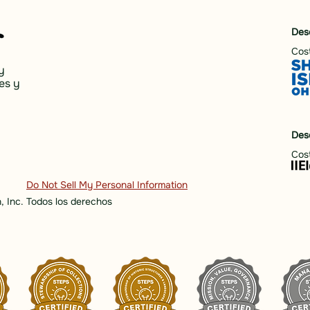
Des
Cost
y
es y
Des
Cost
Do Not Sell My Personal Information
, Inc. Todos los derechos