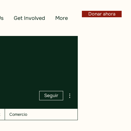
Donar ahora
Us
Get Involved
More
Más acciones
Seguir
k
Comercio