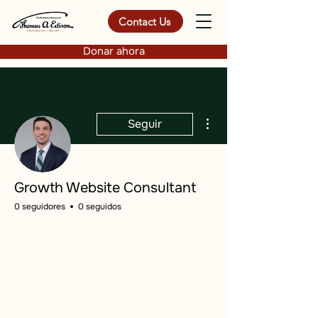
Contact Us
Donar ahora
Más acciones
Seguir
Growth Website Consultant
0 seguidores
0 seguidos