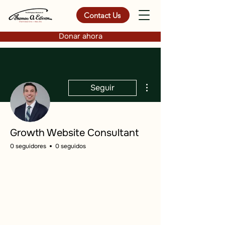
Contact Us
Donar ahora
Más acciones
Seguir
Growth Website Consultant
0 seguidores
0 seguidos