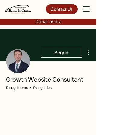
Contact Us
Donar ahora
Más acciones
Seguir
Growth Website Consultant
0 seguidores
0 seguidos