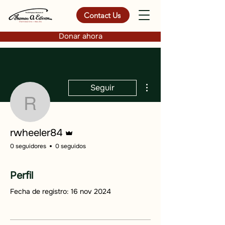
Contact Us
Donar ahora
Más acciones
Seguir
rwheeler84
Administrador
rwheeler84
0 seguidores
0 seguidos
Perfil
Fecha de registro: 16 nov 2024