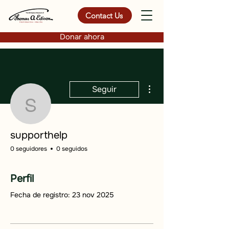
Contact Us
Donar ahora
Más acciones
Seguir
supporthelp
supporthelp
0 seguidores
0 seguidos
Perfil
Fecha de registro: 23 nov 2025