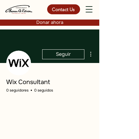
Contact Us
Donar ahora
Más acciones
Seguir
Wix Consultant
0 seguidores
0 seguidos