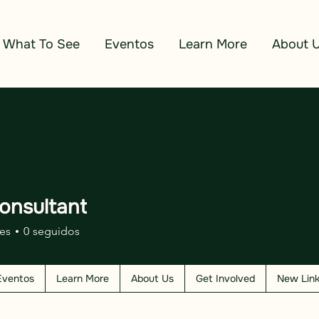
What To See
Eventos
Learn More
About 
onsultant
es
0
seguidos
Eventos
Learn More
About Us
Get Involved
New Lin