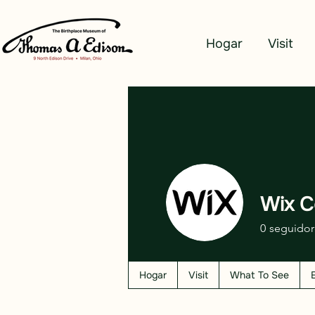
Hogar
Visit
Wix C
0
seguidor
Hogar
Visit
What To See