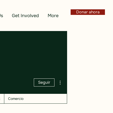
Donar ahora
Us
Get Involved
More
Más acciones
Seguir
k
Comercio