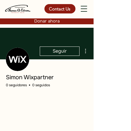
Contact Us
Donar ahora
Más acciones
Seguir
Simon Wixpartner
0 seguidores
0 seguidos