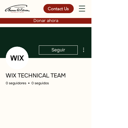
Contact Us
Donar ahora
Más acciones
Seguir
WIX TECHNICAL TEAM
0 seguidores
0 seguidos