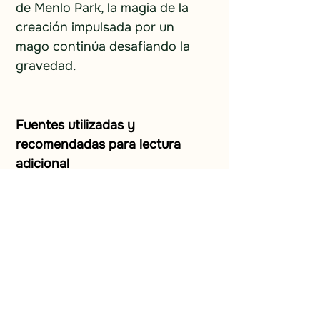
de Menlo Park, la magia de la 
creación impulsada por un 
mago continúa desafiando la 
gravedad.
Fuentes utilizadas y 
recomendadas para lectura 
adicional
Butler, Kirstin. 2021. “El 
mago en la Ciudad Blanca | 
Experiencia Americana”. 
PBS.
https://www.pbs.org/wgbh
/americanexperience/featur
es/american-oz-wizard-