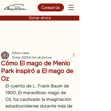
Contact Us
Donar ahora
Dillion Liskai
31 mar 2025
5 min de lectura
Cómo El mago de Menlo
Park inspiró a El mago de
Oz
El cuento de L. Frank Baum de 
1900, El maravilloso mago de 
Oz, ha cautivado la imaginación 
estadounidense durante más de 