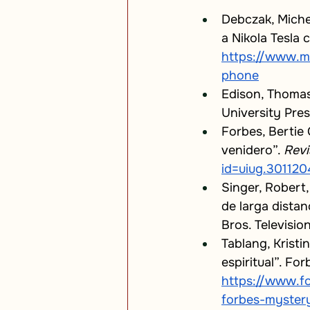
Debczak, Miche
a Nikola Tesla 
https://www.me
phone
Edison, Thomas
University Pres
Forbes, Bertie
venidero”.
Revi
id=uiug.3011
Singer, Robert,
de larga dista
Bros. Televisio
Tablang, Kristi
espiritual”. For
https://www.f
forbes-mystery