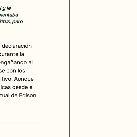
 y le 
amentaba 
itus, pero 
 declaración 
urante la 
engañando al 
e con los 
itivo. Aunque 
icas desde el 
itual de Edison 