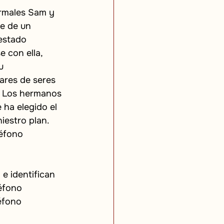
rmales Sam y 
e de un 
estado 
 con ella, 
u 
ares de seres 
e. Los hermanos 
 ha elegido el 
iestro plan. 
éfono 
e identifican 
éfono 
éfono 