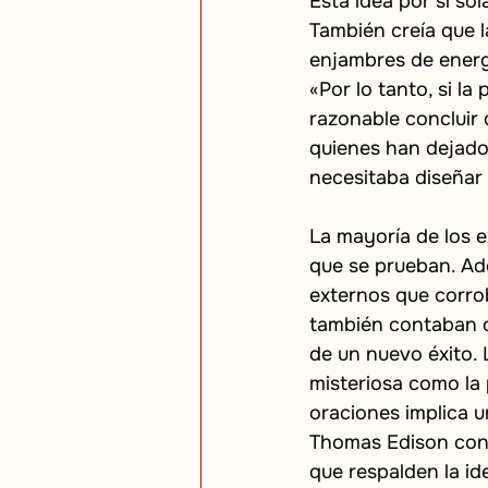
Esta idea por sí sol
También creía que l
enjambres de energí
«Por lo tanto, si l
razonable concluir
quienes han dejado 
necesitaba diseñar
La mayoría de los e
que se prueban. Ad
externos que corrob
también contaban co
de un nuevo éxito. 
misteriosa como la 
oraciones implica u
Thomas Edison con e
que respalden la id