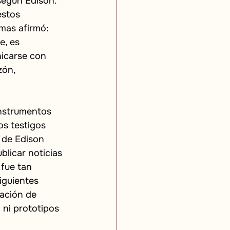
 según Edison. 
estos 
mas afirmó: 
e, es 
icarse con 
zón, 
instrumentos 
s testigos 
 de Edison 
licar noticias 
fue tan 
iguientes 
ación de 
ni prototipos 