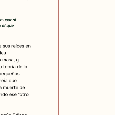
 usar ni 
 el que 
a sus raíces en 
des 
 masa, y 
 teoría de la 
 pequeñas 
reía que 
a muerte de 
ndo ese "otro 