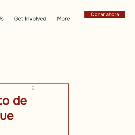
Donar ahora
Us
Get Involved
More
to de
que