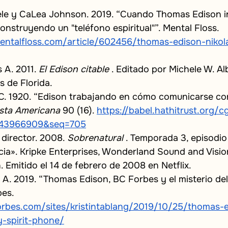
le y CaLea Johnson. 2019. “Cuando Thomas Edison i
construyendo un "teléfono espiritual"”. Mental Floss.
ntalfloss.com/article/602456/thomas-edison-nikola-
 A. 2011.
El Edison citable
. Editado por Michele W. Alb
s de Florida.
 C. 1920. “Edison trabajando en cómo comunicarse co
sta Americana
90 (16).
https://babel.hathitrust.org/c
2043966909&seq=705
 director. 2008.
Sobrenatural
. Temporada 3, episodio
ncia». Kripke Enterprises, Wonderland Sound and Visi
n. Emitido el 14 de febrero de 2008 en Netflix.
n A. 2019. “Thomas Edison, BC Forbes y el misterio del
bes.
orbes.com/sites/kristintablang/2019/10/25/thomas-
-spirit-phone/