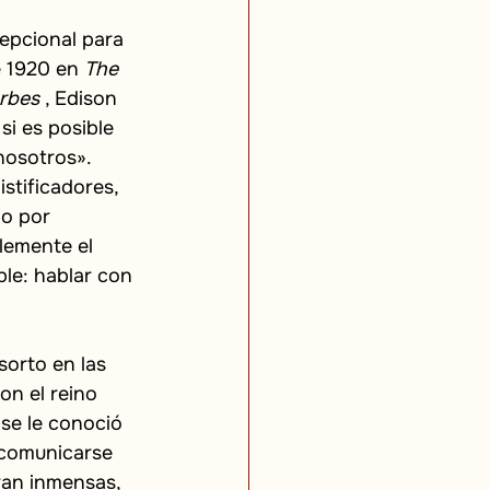
epcional para 
e 1920 en
The 
rbes
, Edison 
si es posible 
osotros». 
stificadores, 
no por 
lemente el 
ble: hablar con 
orto en las 
on el reino 
se le conoció 
 comunicarse 
ran inmensas, 