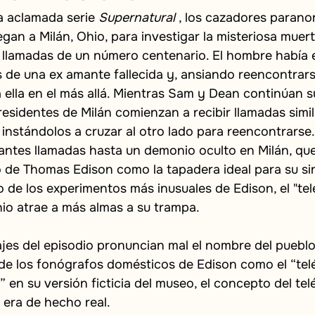
a aclamada serie
Supernatural
, los cazadores parano
gan a Milán, Ohio, para investigar la misteriosa muert
 llamadas de un número centenario. El hombre había 
 de una ex amante fallecida y, ansiando reencontrarse
 ella en el más allá. Mientras Sam y Dean continúan s
residentes de Milán comienzan a recibir llamadas simil
, instándolos a cruzar al otro lado para reencontrars
tantes llamadas hasta un demonio oculto en Milán, que
 de Thomas Edison como la tapadera ideal para su sin
de los experimentos más inusuales de Edison, el "tel
onio atrae a más almas a su trampa.
es del episodio pronuncian mal el nombre del pueblo 
e los fonógrafos domésticos de Edison como el “tel
” en su versión ficticia del museo, el concepto del tel
n era de hecho real.