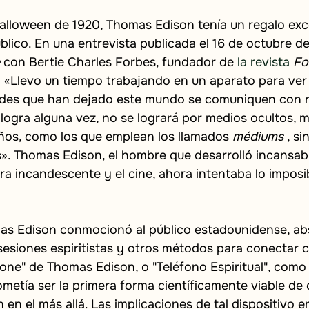
Halloween de 1920, Thomas Edison tenía un regalo exc
blico. En una entrevista publicada el 16 de octubre d
con Bertie Charles Forbes, fundador de
 la revista 
Fo
: «Llevo un tiempo trabajando en un aparato para ver 
ades que han dejado este mundo se comuniquen con n
 logra alguna vez, no se logrará por medios ocultos, mi
años, como los que emplean los llamados
médiums
, si
s». Thomas Edison, el hombre que desarrolló incansab
ra incandescente y el cine, ahora intentaba lo imposi
as Edison conmocionó al público estadounidense, abs
s sesiones espiritistas y otros métodos para conectar c
one" de Thomas Edison, o "Teléfono Espiritual", como 
metía ser la primera forma científicamente viable de
 en el más allá. Las implicaciones de tal dispositivo e