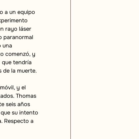
o a un equipo 
xperimento 
 rayo láser 
to paranormal 
o una 
to comenzó, y 
 que tendría 
s de la muerte.
óvil, y el 
ltados. Thomas 
e seis años 
que su intento 
a. Respecto a 