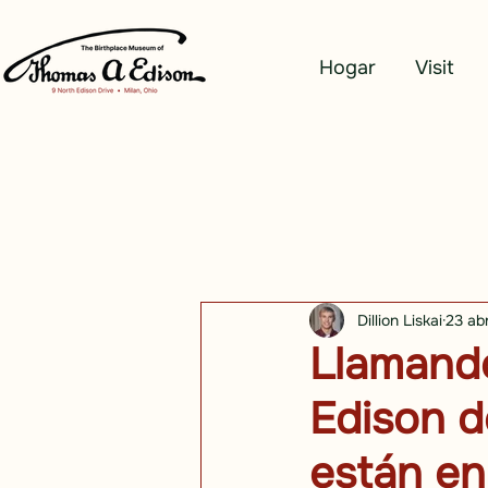
Hogar
Visit
Dillion Liskai
23 ab
Llamando
Edison d
están en 