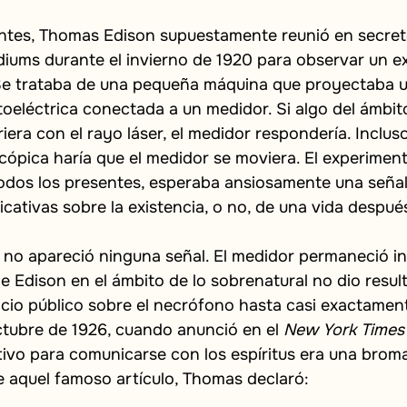
ntes, Thomas Edison supuestamente reunió en secret
diums durante el invierno de 1920 para observar un e
Se trataba de una pequeña máquina que proyectaba un
toeléctrica conectada a un medidor. Si algo del ámbi
riera con el rayo láser, el medidor respondería. Inclus
cópica haría que el medidor se moviera. El experimen
todos los presentes, esperaba ansiosamente una señal
ficativas sobre la existencia, o no, de una vida despué
no apareció ninguna señal. El medidor permaneció inm
e Edison en el ámbito de lo sobrenatural no dio resu
cio público sobre el necrófono hasta casi exactament
ctubre de 1926, cuando anunció en el
New York Times
tivo para comunicarse con los espíritus era una brom
e aquel famoso artículo, Thomas declaró: