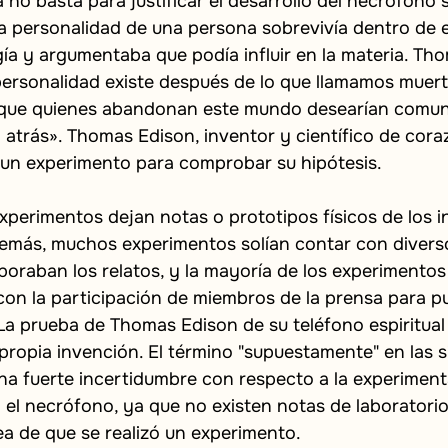
a no basta para justificar el desarrollo del necrófono
a personalidad de una persona sobrevivía dentro de 
a y argumentaba que podía influir en la materia. Tho
a personalidad existe después de lo que llamamos muert
 que quienes abandonan este mundo desearían comun
atrás». Thomas Edison, inventor y científico de cora
 un experimento para comprobar su hipótesis.
xperimentos dejan notas o prototipos físicos de los 
emás, muchos experimentos solían contar con diverso
oraban los relatos, y la mayoría de los experimentos
n la participación de miembros de la prensa para pub
La prueba de Thomas Edison de su teléfono espiritual 
propia invención. El término "supuestamente" en las s
na fuerte incertidumbre con respecto a la experiment
l necrófono, ya que no existen notas de laboratorio 
ea de que se realizó un experimento.