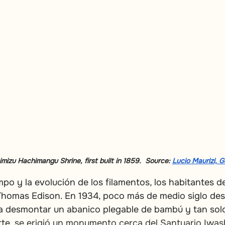
mizu Hachimangu Shrine, first built in 1859.  Source: 
Lucio Maurizi, G
mpo y la evolución de los filamentos, los habitantes d
Thomas Edison. En 1934, poco más de medio siglo de
 desmontar un abanico plegable de bambú y tan solo
te,
se erigió un monumento cerca del Santuario Iwas