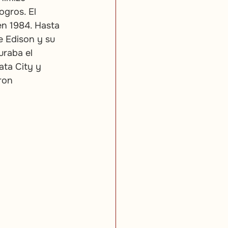
gros. El 
n 1984. Hasta 
 Edison y su 
uraba el 
ta City y 
ron 