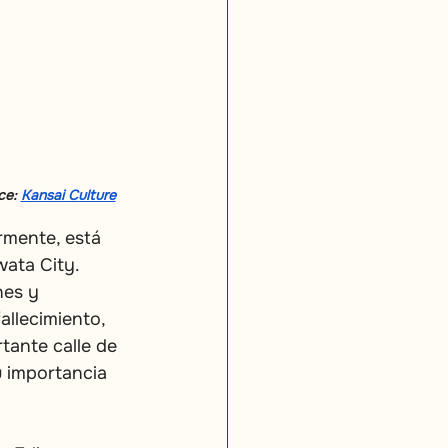
e: 
Kansai Culture
rmente, está 
ata City. 
nes y 
allecimiento, 
ante calle de 
 importancia 