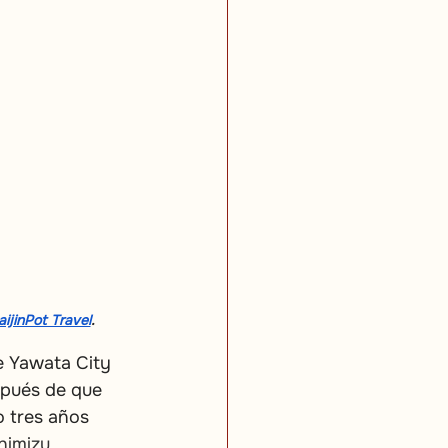
aijinPot Travel
.
e Yawata City 
spués de que 
 tres años 
himizu 