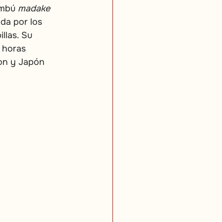
ambú
madake
da por los 
llas. Su 
 horas 
on y Japón 