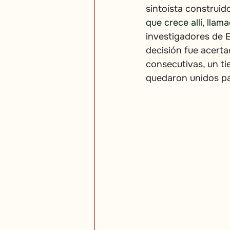
sintoísta construid
que crece allí, llam
investigadores de E
decisión fue acert
consecutivas, un t
quedaron unidos pa