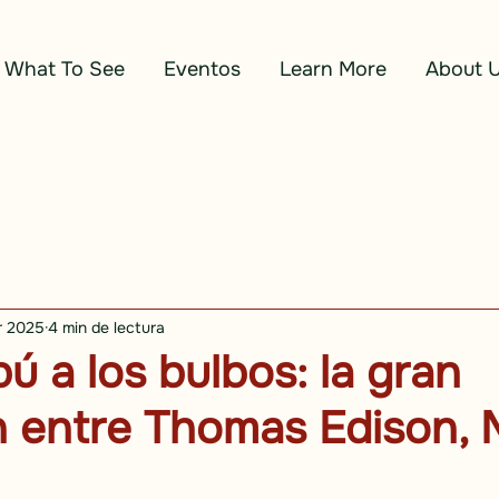
What To See
Eventos
Learn More
About 
r 2025
4 min de lectura
ú a los bulbos: la gran
 entre Thomas Edison, M