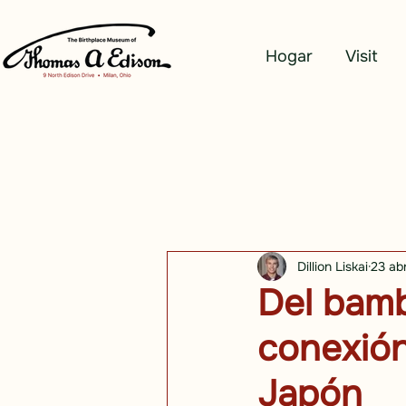
Hogar
Visit
Dillion Liskai
23 ab
Del bamb
conexión
Japón