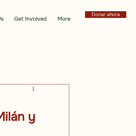
Donar ahora
Us
Get Involved
More
ilán y