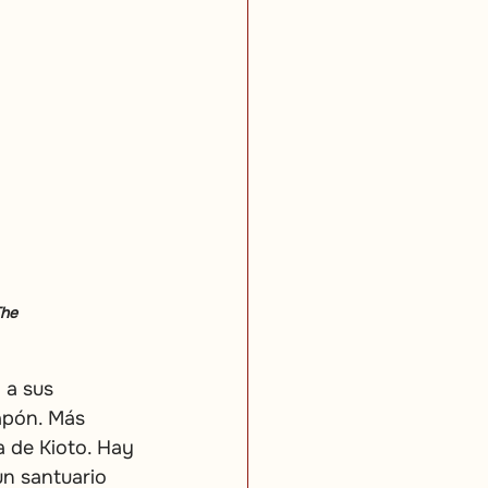
The 
 a sus 
apón. Más 
a de Kioto. Hay 
n santuario 