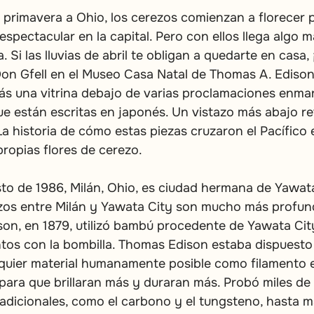
a primavera a Ohio, los cerezos comienzan a florecer p
spectacular en la capital. Pero con ellos llega algo más
ia. Si las lluvias de abril te obligan a quedarte en casa, ¡
on Gfell en el Museo Casa Natal de Thomas A. Edison!
ás una vitrina debajo de varias proclamaciones enma
e están escritas en japonés. Un vistazo más abajo re
a historia de cómo estas piezas cruzaron el Pacífico 
ropias flores de cerezo.
to de 1986, Milán, Ohio, es ciudad hermana de Yawata
azos entre Milán y Yawata City son mucho más profun
on, en 1879, utilizó bambú procedente de Yawata Cit
tos con la bombilla. Thomas Edison estaba dispuesto
quier material humanamente posible como filamento e
para que brillaran más y duraran más. Probó miles de a
adicionales, como el carbono y el tungsteno, hasta ma