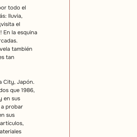
or todo el 
: lluvia, 
visita el 
 En la esquina 
rcadas. 
vela también 
es tan 
 City, Japón. 
dos que 1986, 
y en sus 
 a probar 
n sus 
rtículos, 
teriales 